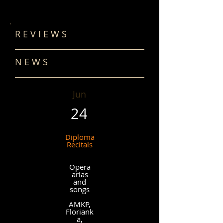
R E V I E W S
N E W S
Jun
24
Diploma
Recitals
Opera
arias
and
songs
AMKP,
Floriank
a,