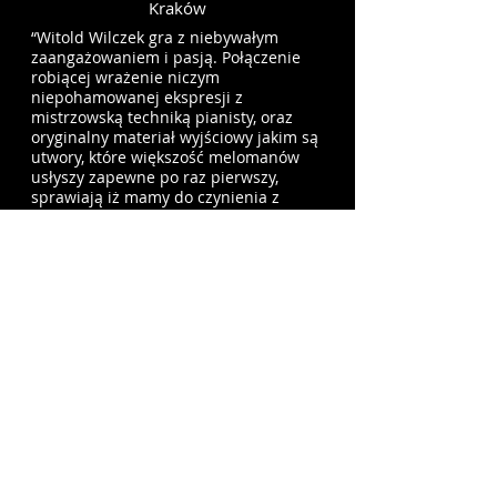
Kraków
“Witold Wilczek gra z niebywałym
zaangażowaniem i pasją. Połączenie
robiącej wrażenie niczym
niepohamowanej ekspresji z
mistrzowską techniką pianisty, oraz
oryginalny materiał wyjściowy jakim są
utwory, które większość melomanów
usłyszy zapewne po raz pierwszy,
sprawiają iż mamy do czynienia z
recitalem pod każdym względem
doskonałym.”
Longplay
“(...) the smoldering intensity with
which Wilczek plays this music is
completely apropos (...). He is
completely zeroed in on this music and
makes it more interesting.”
​The Art Music Lounge